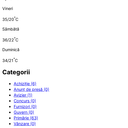
Vineri
°
35/20
C
Sâmbătă
°
36/22
C
Duminică
°
34/21
C
Categorii
Achiziție (6)
Anunț de presă (0)
Avizier (1)
Concurs (0)
Furnizori (0)
Guvern (0)
Primărie (63)
Vânzare (0)