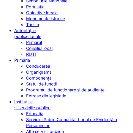
Simbolurile Naționale
Populația
Obiective locale
Monumente istorice
Turism
Autoritățile
publice locale
Primarul
Consiliul local
RUTI
Primăria
Conducerea
Organigrama
Componența
Statul de funcții
Programul de funcționare și de audiențe
Extrase din legislație
Instituțiile
și serviciile publice
Educația
Serviciul Public Comunitar Local de Evidență a
Persoanelor
Alte servicii publice