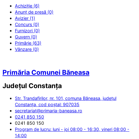
Achiziție (6)
Anunț de presă (0)
Avizier (1)
Concurs (0)
Furnizori (0)
Guvern (0)
Primărie (63)
Vânzare (0)
Primăria Comunei Băneasa
Județul
Constanța
Str. Trandafirilor, nr. 101, comuna Băneasa, județul
Constanța, cod poștal: 907035
secretariat@primaria-baneasa.ro
0241 850 150
0241 850 150
Program de lucru: luni - joi 08:00 - 16:30, vineri 08:00 -
14:00