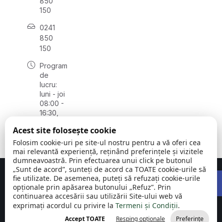
850
150
0241
850
150
Program
de
lucru:
luni - joi
08:00 -
16:30,
vineri
Acest site folosește cookie
08:00 -
14:00
Folosim cookie-uri pe site-ul nostru pentru a vă oferi cea
mai relevantă experiență, reținând preferințele și vizitele
dumneavoastră. Prin efectuarea unui click pe butonul
„Sunt de acord”, sunteți de acord ca TOATE cookie-urile să
Open 
Concept realizat de
Big Media Relații Publice SRL
fie utilizate. De asemenea, puteți să refuzați cookie-urile
opționale prin apăsarea butonului „Refuz”. Prin
continuarea accesării sau utilizării Site-ului web vă
Comuna
©
Toate
exprimați acordul cu privire la
Băneasa |
Termeni și Condiții
2026
drepturile
.
Județul
rezervate
Accept TOATE
Resping opționale
Preferințe