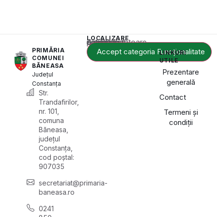
LOCALIZARE
Acest conținut este blocat până când acceptați categoria corespunzătoare de cookie-uri.
PRIMĂRIA
Accept categoria Funcționalitate
LINKURI
COMUNEI
UTILE
BĂNEASA
Prezentare
Județul
generală
Constanța
Str.
Contact
Trandafirilor,
nr. 101,
Termeni și
comuna
condiții
Băneasa,
județul
Constanța,
cod poștal:
907035
secretariat@primaria-
baneasa.ro
0241