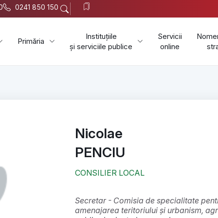
0
0241 850 150
Instituțiile
Servicii
Nomen
Primăria
și serviciile publice
online
str
Nicolae
PENCIU
CONSILIER LOCAL
secretar - Comisia de specialitate pentru activități economico-financiare,
amenajarea teritoriului și urbanism, ag