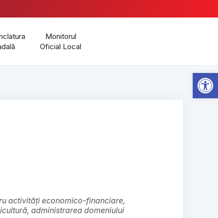
clatura
Monitorul
adală
Oficial Local
Open 
ricultură, administrarea domeniului