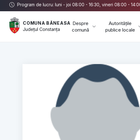
Program de lucru: luni - joi 08:00 - 16:30, vineri 08:00 - 14:0
Despre
Autoritățile
COMUNA BĂNEASA
Județul
Constanța
comună
publice locale