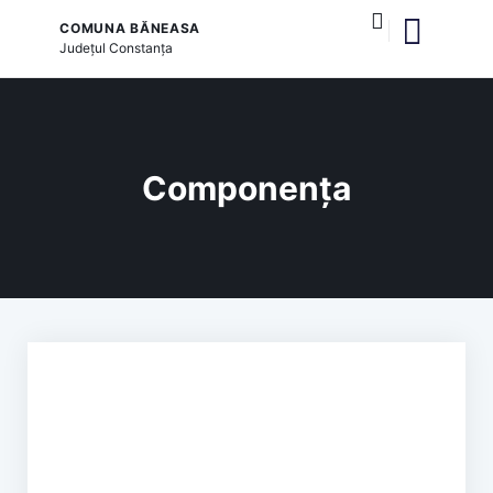
COMUNA BĂNEASA
Județul
Constanța
și serviciile publice
Componența