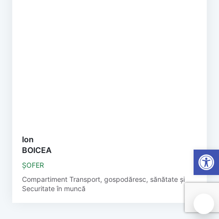
Ion
Open
BOICEA
ȘOFER
Compartiment Transport, gospodăresc, sănătate și
Securitate în muncă
🍪