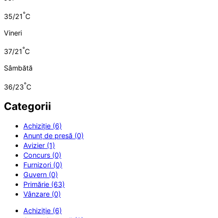
°
35/21
C
Vineri
°
37/21
C
Sâmbătă
°
36/23
C
Categorii
Achiziție (6)
Anunț de presă (0)
Avizier (1)
Concurs (0)
Furnizori (0)
Guvern (0)
Primărie (63)
Vânzare (0)
Achiziție (6)