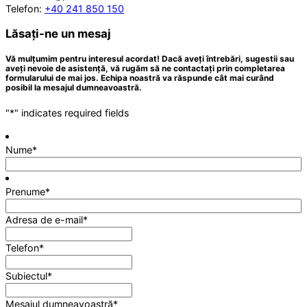
Telefon:
+40 241 850 150
Lăsați-ne un mesaj
Vă mulțumim pentru interesul acordat! Dacă aveți întrebări, sugestii sau
aveți nevoie de asistență, vă rugăm să ne contactați prin completarea
formularului de mai jos. Echipa noastră va răspunde cât mai curând
posibil la mesajul dumneavoastră.
"
*
" indicates required fields
Nume
*
Prenume
*
Adresa de e-mail
*
Telefon
*
Subiectul
*
Mesajul dumneavoastră
*