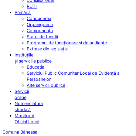
Consiliul local
RUTI
Primăria
Conducerea
Organigrama
Componența
Statul de funcții
Programul de funcționare și de audiențe
Extrase din legislație
Instituțiile
și serviciile publice
Educația
Serviciul Public Comunitar Local de Evidență a
Persoanelor
Alte servicii publice
Servicii
online
Nomenclatura
stradală
Monitorul
Oficial Local
Comuna Băneasa