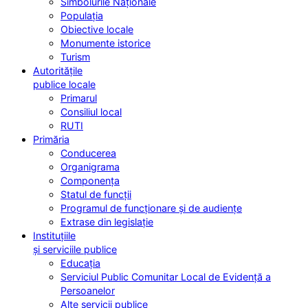
Simbolurile Naționale
Populația
Obiective locale
Monumente istorice
Turism
Autoritățile
publice locale
Primarul
Consiliul local
RUTI
Primăria
Conducerea
Organigrama
Componența
Statul de funcții
Programul de funcționare și de audiențe
Extrase din legislație
Instituțiile
și serviciile publice
Educația
Serviciul Public Comunitar Local de Evidență a
Persoanelor
Alte servicii publice