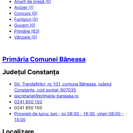
Anunț de presă (0)
Avizier (1)
Concurs (0)
Furnizori (0)
Guvern (0)
Primărie (63)
Vânzare (0)
Primăria Comunei Băneasa
Județul
Constanța
Str. Trandafirilor, nr. 101, comuna Băneasa, județul
Constanța, cod poștal: 907035
secretariat@primaria-baneasa.ro
0241 850 150
0241 850 150
Program de lucru: luni - joi 08:00 - 16:30, vineri 08:00 -
14:00
Localizare