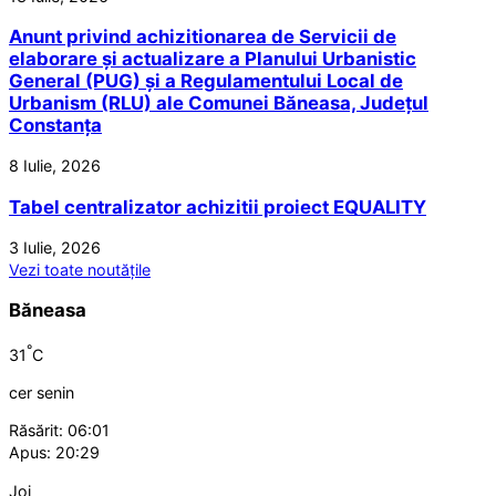
Anunt privind achizitionarea de Servicii de
elaborare și actualizare a Planului Urbanistic
General (PUG) și a Regulamentului Local de
Urbanism (RLU) ale Comunei Băneasa, Județul
Constanța
8 Iulie, 2026
Tabel centralizator achizitii proiect EQUALITY
3 Iulie, 2026
Vezi toate noutățile
Băneasa
°
31
C
cer senin
Răsărit: 06:01
Apus: 20:29
Joi