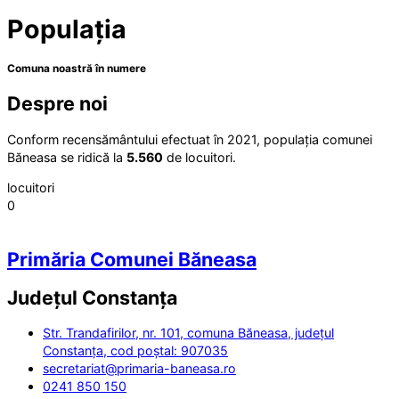
Populația
Comuna noastră în numere
Despre noi
Conform recensământului efectuat în 2021, populația comunei
Băneasa se ridică la
5.560
de locuitori.
locuitori
0
Primăria Comunei Băneasa
Județul
Constanța
Str. Trandafirilor, nr. 101, comuna Băneasa, județul
Constanța, cod poștal: 907035
secretariat@primaria-baneasa.ro
0241 850 150