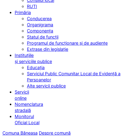
Consiliul local
RUTI
Primăria
Conducerea
Organigrama
Componența
Statul de funcții
Programul de funcționare și de audiențe
Extrase din legislație
Instituțiile
și serviciile publice
Educația
Serviciul Public Comunitar Local de Evidență a
Persoanelor
Alte servicii publice
Servicii
online
Nomenclatura
stradală
Monitorul
Oficial Local
Comuna Băneasa
Despre comună