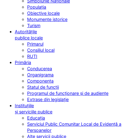
Simbolurile Naționale
Populația
Obiective locale
Monumente istorice
Turism
Autoritățile
publice locale
Primarul
Consiliul local
RUTI
Primăria
Conducerea
Organigrama
Componența
Statul de funcții
Programul de funcționare și de audiențe
Extrase din legislație
Instituțiile
și serviciile publice
Educația
Serviciul Public Comunitar Local de Evidență a
Persoanelor
Alte servicii publice