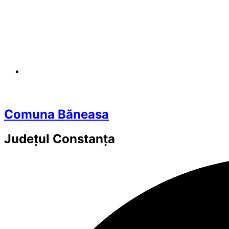
Comuna Băneasa
Județul
Constanța