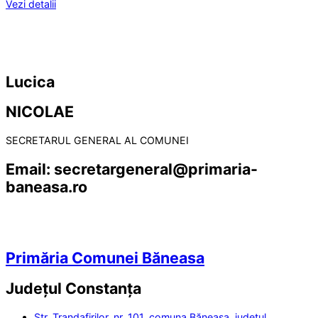
Vezi detalii
Lucica
NICOLAE
SECRETARUL GENERAL AL COMUNEI
Email:
secretargeneral@primaria-
baneasa.ro
Primăria Comunei Băneasa
Județul
Constanța
Str. Trandafirilor, nr. 101, comuna Băneasa, județul