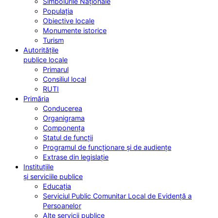
Simbolurile Naționale
Populația
Obiective locale
Monumente istorice
Turism
Autoritățile
publice locale
Primarul
Consiliul local
RUTI
Primăria
Conducerea
Organigrama
Componența
Statul de funcții
Programul de funcționare și de audiențe
Extrase din legislație
Instituțiile
și serviciile publice
Educația
Serviciul Public Comunitar Local de Evidență a
Persoanelor
Alte servicii publice