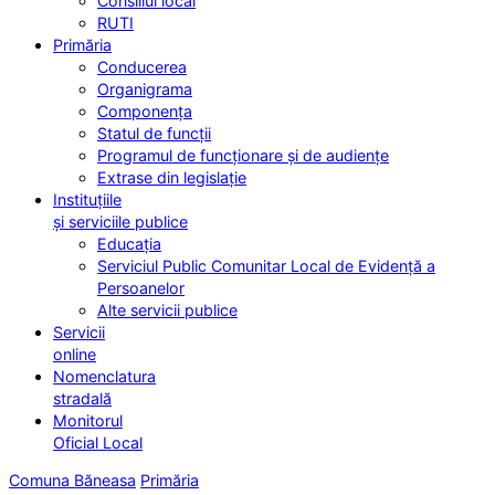
Consiliul local
RUTI
Primăria
Conducerea
Organigrama
Componența
Statul de funcții
Programul de funcționare și de audiențe
Extrase din legislație
Instituțiile
și serviciile publice
Educația
Serviciul Public Comunitar Local de Evidență a
Persoanelor
Alte servicii publice
Servicii
online
Nomenclatura
stradală
Monitorul
Oficial Local
Comuna Băneasa
Primăria