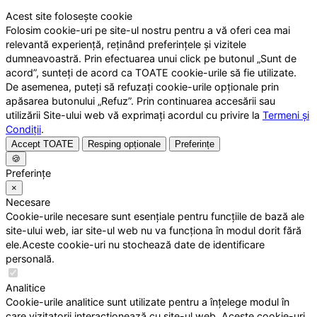
Acest site folosește cookie
Folosim cookie-uri pe site-ul nostru pentru a vă oferi cea mai
relevantă experiență, reținând preferințele și vizitele
dumneavoastră. Prin efectuarea unui click pe butonul „Sunt de
acord”, sunteți de acord ca TOATE cookie-urile să fie utilizate.
De asemenea, puteți să refuzați cookie-urile opționale prin
apăsarea butonului „Refuz”. Prin continuarea accesării sau
utilizării Site-ului web vă exprimați acordul cu privire la
Termeni și
Condiții
.
Accept TOATE
Resping opționale
Preferințe
🍪
Preferințe
×
Necesare
Cookie-urile necesare sunt esențiale pentru funcțiile de bază ale
site-ului web, iar site-ul web nu va funcționa în modul dorit fără
ele.Aceste cookie-uri nu stochează date de identificare
personală.
Analitice
Cookie-urile analitice sunt utilizate pentru a înțelege modul în
care vizitatorii interacționează cu site-ul web. Aceste cookie-uri