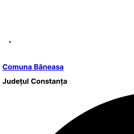
Comuna Băneasa
Județul
Constanța