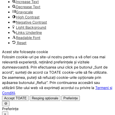
Increase Text
Decrease Text
Grayscale
High Contrast
Negative Contrast
Light Background
Links Underline
Readable Font
Reset
Acest site folosește cookie
Folosim cookie-uri pe site-ul nostru pentru a vă oferi cea mai
relevantă experiență, reținând preferințele și vizitele
dumneavoastră. Prin efectuarea unui click pe butonul „Sunt de
acord”, sunteți de acord ca TOATE cookie-urile să fie utilizate.
De asemenea, puteți să refuzați cookie-urile opționale prin
apăsarea butonului „Refuz”. Prin continuarea accesării sau
utilizării Site-ului web vă exprimați acordul cu privire la
Termeni și
Condiții
.
Accept TOATE
Resping opționale
Preferințe
🍪
Preferințe
×