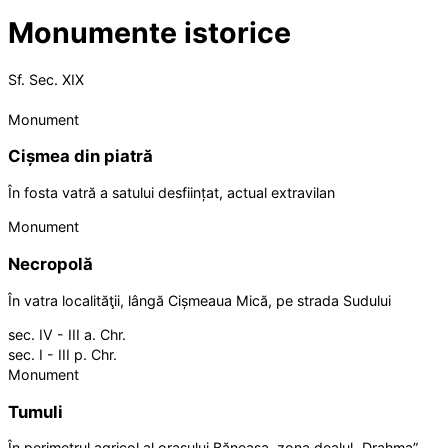
Monumente istorice
Sf. Sec. XIX
Monument
Cișmea din piatră
În fosta vatră a satului desființat, actual extravilan
Monument
Necropolă
În vatra localităţii, lângă Cișmeaua Mică, pe strada Sudului
sec. IV - III a. Chr.
sec. I - III p. Chr.
Monument
Tumuli
În perimetrul agricol al orașului Băneasa, zona dealul „Drahma” –