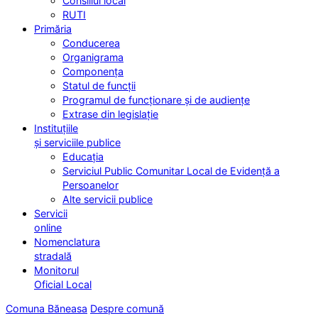
Consiliul local
RUTI
Primăria
Conducerea
Organigrama
Componența
Statul de funcții
Programul de funcționare și de audiențe
Extrase din legislație
Instituțiile
și serviciile publice
Educația
Serviciul Public Comunitar Local de Evidență a
Persoanelor
Alte servicii publice
Servicii
online
Nomenclatura
stradală
Monitorul
Oficial Local
Comuna Băneasa
Despre comună