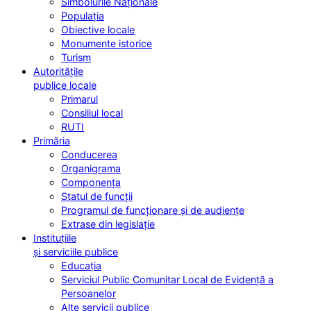
Simbolurile Naționale
Populația
Obiective locale
Monumente istorice
Turism
Autoritățile
publice locale
Primarul
Consiliul local
RUTI
Primăria
Conducerea
Organigrama
Componența
Statul de funcții
Programul de funcționare și de audiențe
Extrase din legislație
Instituțiile
și serviciile publice
Educația
Serviciul Public Comunitar Local de Evidență a
Persoanelor
Alte servicii publice