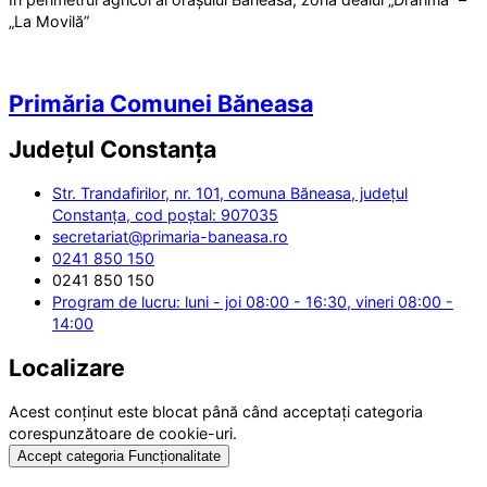
„La Movilă”
Primăria Comunei Băneasa
Județul
Constanța
Str. Trandafirilor, nr. 101, comuna Băneasa, județul
Constanța, cod poștal: 907035
secretariat@primaria-baneasa.ro
0241 850 150
0241 850 150
Program de lucru: luni - joi 08:00 - 16:30, vineri 08:00 -
14:00
Localizare
Acest conținut este blocat până când acceptați categoria
corespunzătoare de cookie-uri.
Accept categoria Funcționalitate