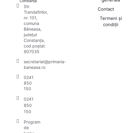
Constanța
Str.
Contact
Trandafirilor,
nr. 101,
Termeni și
comuna
condiții
Băneasa,
județul
Constanța,
cod poștal:
907035
secretariat@primaria-
baneasa.ro
0241
850
150
0241
850
150
Program
de