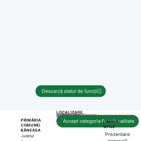
Descarcă statul de funcții
LOCALIZARE
Acest conținut este blocat până când acceptați categoria corespunzătoare de cookie-uri.
PRIMĂRIA
Accept categoria Funcționalitate
LINKURI
COMUNEI
UTILE
BĂNEASA
Prezentare
Județul
generală