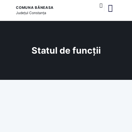
COMUNA BĂNEASA
Județul
Constanța
și serviciile publice
Statul de funcții