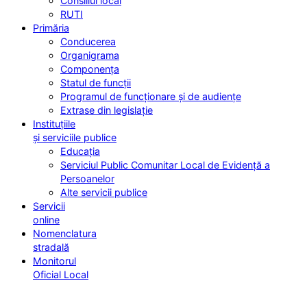
Consiliul local
RUTI
Primăria
Conducerea
Organigrama
Componența
Statul de funcții
Programul de funcționare și de audiențe
Extrase din legislație
Instituțiile
și serviciile publice
Educația
Serviciul Public Comunitar Local de Evidență a
Persoanelor
Alte servicii publice
Servicii
online
Nomenclatura
stradală
Monitorul
Oficial Local