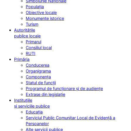
Simbolurile Naționale
Populația
Obiective locale
Monumente istorice
Turism
Autoritățile
publice locale
Primarul
Consiliul local
RUTI
Primăria
Conducerea
Organigrama
Componența
Statul de funcții
Programul de funcționare și de audiențe
Extrase din legislație
Instituțiile
și serviciile publice
Educația
Serviciul Public Comunitar Local de Evidență a
Persoanelor
Alte servicii publice