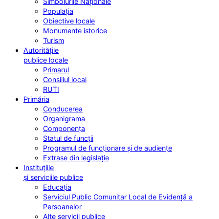
Simbolurile Naționale
Populația
Obiective locale
Monumente istorice
Turism
Autoritățile
publice locale
Primarul
Consiliul local
RUTI
Primăria
Conducerea
Organigrama
Componența
Statul de funcții
Programul de funcționare și de audiențe
Extrase din legislație
Instituțiile
și serviciile publice
Educația
Serviciul Public Comunitar Local de Evidență a
Persoanelor
Alte servicii publice