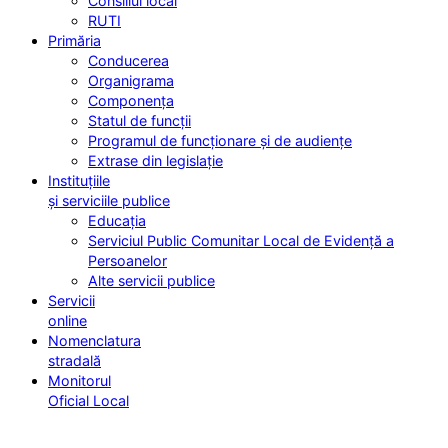
Consiliul local
RUTI
Primăria
Conducerea
Organigrama
Componența
Statul de funcții
Programul de funcționare și de audiențe
Extrase din legislație
Instituțiile
și serviciile publice
Educația
Serviciul Public Comunitar Local de Evidență a
Persoanelor
Alte servicii publice
Servicii
online
Nomenclatura
stradală
Monitorul
Oficial Local