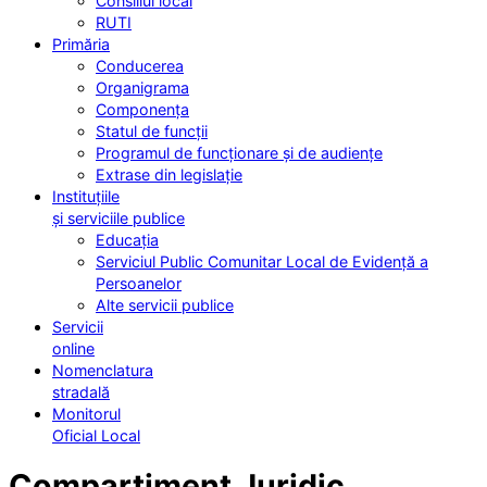
Consiliul local
RUTI
Primăria
Conducerea
Organigrama
Componența
Statul de funcții
Programul de funcționare și de audiențe
Extrase din legislație
Instituțiile
și serviciile publice
Educația
Serviciul Public Comunitar Local de Evidență a
Persoanelor
Alte servicii publice
Servicii
online
Nomenclatura
stradală
Monitorul
Oficial Local
Compartiment Juridic