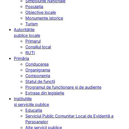
Simbolurile Naționale
Populația
Obiective locale
Monumente istorice
Turism
Autoritățile
publice locale
Primarul
Consiliul local
RUTI
Primăria
Conducerea
Organigrama
Componența
Statul de funcții
Programul de funcționare și de audiențe
Extrase din legislație
Instituțiile
și serviciile publice
Educația
Serviciul Public Comunitar Local de Evidență a
Persoanelor
Alte servicii publice