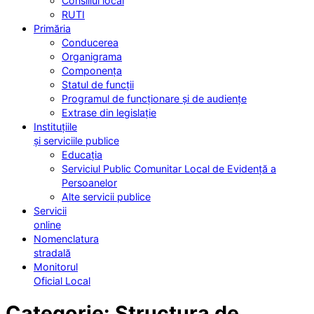
Consiliul local
RUTI
Primăria
Conducerea
Organigrama
Componența
Statul de funcții
Programul de funcționare și de audiențe
Extrase din legislație
Instituțiile
și serviciile publice
Educația
Serviciul Public Comunitar Local de Evidență a
Persoanelor
Alte servicii publice
Servicii
online
Nomenclatura
stradală
Monitorul
Oficial Local
Categorie:
Structura de