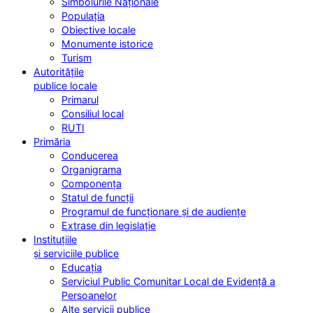
Simbolurile Naționale
Populația
Obiective locale
Monumente istorice
Turism
Autoritățile
publice locale
Primarul
Consiliul local
RUTI
Primăria
Conducerea
Organigrama
Componența
Statul de funcții
Programul de funcționare și de audiențe
Extrase din legislație
Instituțiile
și serviciile publice
Educația
Serviciul Public Comunitar Local de Evidență a
Persoanelor
Alte servicii publice