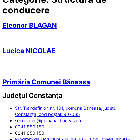
conducere
Eleonor BLAGAN
Lucica NICOLAE
Primăria Comunei Băneasa
Județul
Constanța
Str. Trandafirilor, nr. 101, comuna Băneasa, județul
Constanța, cod poștal: 907035
secretariat@primaria-baneasa.ro
0241 850 150
0241 850 150
Program de lucru: luni - joi 08:00 - 16:30, vineri 08:00 -