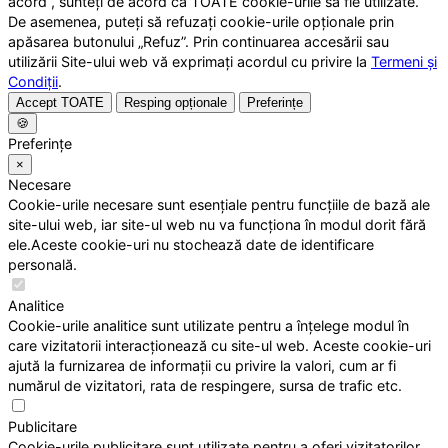
acord”, sunteți de acord ca TOATE cookie-urile să fie utilizate.
De asemenea, puteți să refuzați cookie-urile opționale prin
apăsarea butonului „Refuz”. Prin continuarea accesării sau
utilizării Site-ului web vă exprimați acordul cu privire la
Termeni și
Condiții
.
Accept TOATE
Resping opționale
Preferințe
🍪
Preferințe
×
Necesare
Cookie-urile necesare sunt esențiale pentru funcțiile de bază ale
site-ului web, iar site-ul web nu va funcționa în modul dorit fără
ele.Aceste cookie-uri nu stochează date de identificare
personală.
Analitice
Cookie-urile analitice sunt utilizate pentru a înțelege modul în
care vizitatorii interacționează cu site-ul web. Aceste cookie-uri
ajută la furnizarea de informații cu privire la valori, cum ar fi
numărul de vizitatori, rata de respingere, sursa de trafic etc.
Publicitare
Cookie-urile publicitare sunt utilizate pentru a oferi vizitatorilor