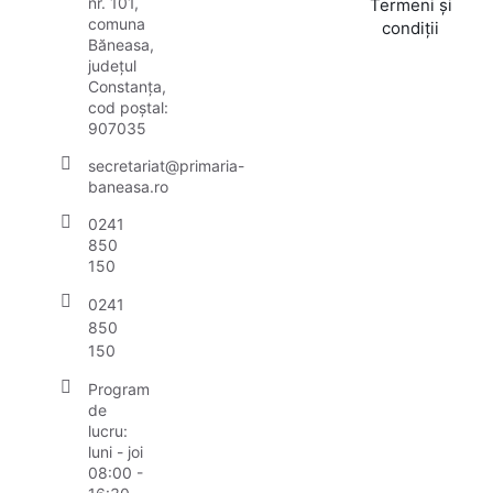
nr. 101,
Termeni și
comuna
condiții
Băneasa,
județul
Constanța,
cod poștal:
907035
secretariat@primaria-
baneasa.ro
0241
850
150
0241
850
150
Program
de
lucru:
luni - joi
08:00 -