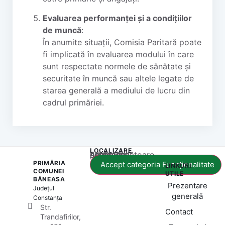
Evaluarea performanței și a condițiilor
de muncă
:
În anumite situații, Comisia Paritară poate
fi implicată în evaluarea modului în care
sunt respectate normele de sănătate și
securitate în muncă sau altele legate de
starea generală a mediului de lucru din
cadrul primăriei.
LOCALIZARE
Acest conținut este blocat până când acceptați categoria corespunzătoare de cookie-uri.
PRIMĂRIA
Accept categoria Funcționalitate
LINKURI
COMUNEI
UTILE
BĂNEASA
Prezentare
Județul
generală
Constanța
Str.
Contact
Trandafirilor,