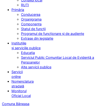
Consiliul local
RUTI
Primăria
Conducerea
Organigrama
Componența
Statul de funcții
Programul de funcționare și de audiențe
Extrase din legislație
Instituțiile
și serviciile publice
Educația
Serviciul Public Comunitar Local de Evidență a
Persoanelor
Alte servicii publice
Servicii
online
Nomenclatura
stradală
Monitorul
Oficial Local
Comuna Băneasa