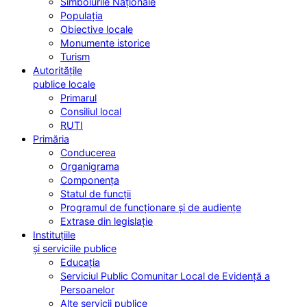
Simbolurile Naționale
Populația
Obiective locale
Monumente istorice
Turism
Autoritățile
publice locale
Primarul
Consiliul local
RUTI
Primăria
Conducerea
Organigrama
Componența
Statul de funcții
Programul de funcționare și de audiențe
Extrase din legislație
Instituțiile
și serviciile publice
Educația
Serviciul Public Comunitar Local de Evidență a
Persoanelor
Alte servicii publice