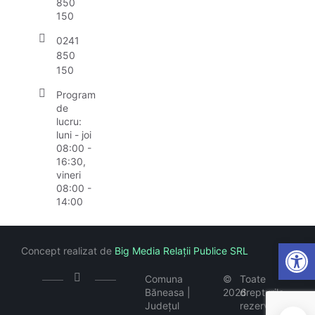
850
150
0241
850
150
Program
de
lucru:
luni - joi
08:00 -
16:30,
vineri
08:00 -
14:00
Open
Concept realizat de
Big Media Relații Publice SRL
Comuna
©
Toate
Băneasa |
2026
drepturile
Județul
rezervate