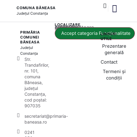
COMUNA BĂNEASA
Județul
Constanța
și serviciile publice
LOCALIZARE
Acest conținut este blocat până când acceptați categoria corespunzătoare de cookie-uri.
PRIMĂRIA
Accept categoria Funcționalitate
LINKURI
COMUNEI
UTILE
BĂNEASA
Prezentare
Județul
generală
Constanța
Str.
Contact
Trandafirilor,
nr. 101,
Termeni și
comuna
condiții
Băneasa,
județul
Constanța,
cod poștal:
907035
secretariat@primaria-
baneasa.ro
0241