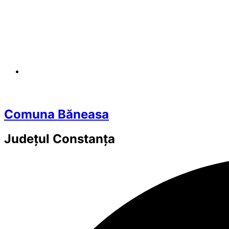
Comuna Băneasa
Județul
Constanța