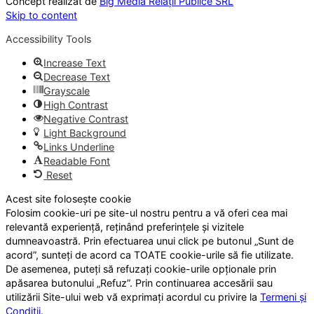
Concept realizat de
Big Media Relații Publice SRL
Skip to content
Accessibility Tools
Increase Text
Decrease Text
Grayscale
High Contrast
Negative Contrast
Light Background
Links Underline
Readable Font
Reset
Acest site folosește cookie
Folosim cookie-uri pe site-ul nostru pentru a vă oferi cea mai
relevantă experiență, reținând preferințele și vizitele
dumneavoastră. Prin efectuarea unui click pe butonul „Sunt de
acord”, sunteți de acord ca TOATE cookie-urile să fie utilizate.
De asemenea, puteți să refuzați cookie-urile opționale prin
apăsarea butonului „Refuz”. Prin continuarea accesării sau
utilizării Site-ului web vă exprimați acordul cu privire la
Termeni și
Condiții
.