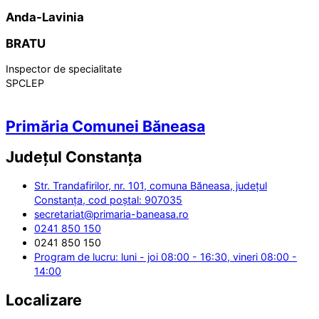
Anda-Lavinia
BRATU
Inspector de specialitate
SPCLEP
Primăria Comunei Băneasa
Județul
Constanța
Str. Trandafirilor, nr. 101, comuna Băneasa, județul
Constanța, cod poștal: 907035
secretariat@primaria-baneasa.ro
0241 850 150
0241 850 150
Program de lucru: luni - joi 08:00 - 16:30, vineri 08:00 -
14:00
Localizare