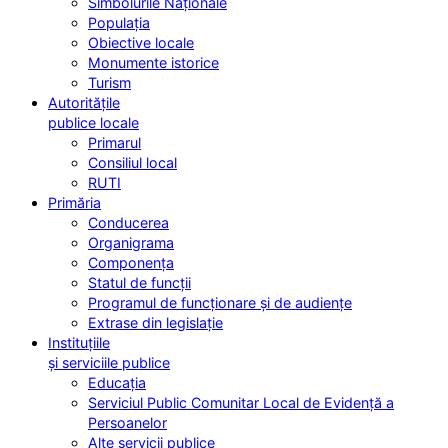
Simbolurile Naționale
Populația
Obiective locale
Monumente istorice
Turism
Autoritățile
publice locale
Primarul
Consiliul local
RUTI
Primăria
Conducerea
Organigrama
Componența
Statul de funcții
Programul de funcționare și de audiențe
Extrase din legislație
Instituțiile
și serviciile publice
Educația
Serviciul Public Comunitar Local de Evidență a
Persoanelor
Alte servicii publice