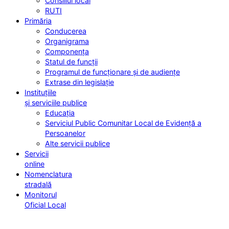
Consiliul local
RUTI
Primăria
Conducerea
Organigrama
Componența
Statul de funcții
Programul de funcționare și de audiențe
Extrase din legislație
Instituțiile
și serviciile publice
Educația
Serviciul Public Comunitar Local de Evidență a
Persoanelor
Alte servicii publice
Servicii
online
Nomenclatura
stradală
Monitorul
Oficial Local