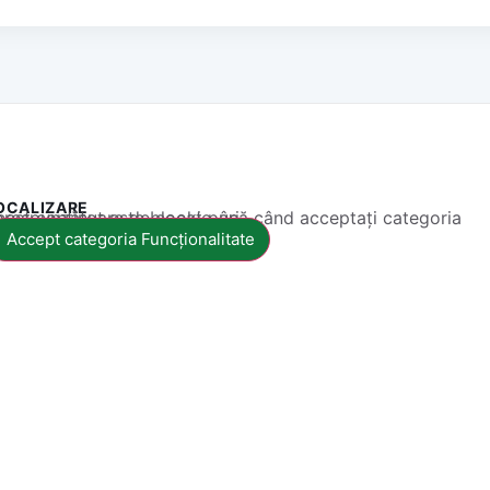
OCALIZARE
 conținut este blocat până când acceptați categoria corespunzătoare de cookie-uri.
Accept categoria Funcționalitate