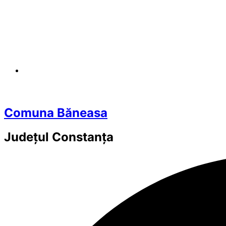
Comuna Băneasa
Județul
Constanța