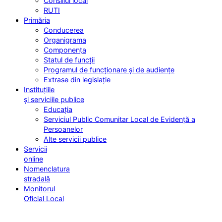
Consiliul local
RUTI
Primăria
Conducerea
Organigrama
Componența
Statul de funcții
Programul de funcționare și de audiențe
Extrase din legislație
Instituțiile
și serviciile publice
Educația
Serviciul Public Comunitar Local de Evidență a
Persoanelor
Alte servicii publice
Servicii
online
Nomenclatura
stradală
Monitorul
Oficial Local