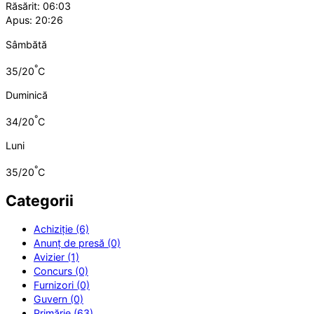
Răsărit: 06:03
Apus: 20:26
Sâmbătă
°
35/20
C
Duminică
°
34/20
C
Luni
°
35/20
C
Categorii
Achiziție (6)
Anunț de presă (0)
Avizier (1)
Concurs (0)
Furnizori (0)
Guvern (0)
Primărie (63)