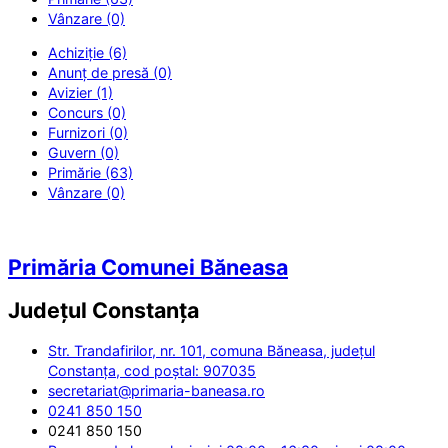
Vânzare (0)
Achiziție (6)
Anunț de presă (0)
Avizier (1)
Concurs (0)
Furnizori (0)
Guvern (0)
Primărie (63)
Vânzare (0)
Primăria Comunei Băneasa
Județul
Constanța
Str. Trandafirilor, nr. 101, comuna Băneasa, județul
Constanța, cod poștal: 907035
secretariat@primaria-baneasa.ro
0241 850 150
0241 850 150