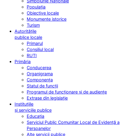
Simbolurile Naționale
Populația
Obiective locale
Monumente istorice
Turism
Autoritățile
publice locale
Primarul
Consiliul local
RUTI
Primăria
Conducerea
Organigrama
Componența
Statul de funcții
Programul de funcționare și de audiențe
Extrase din legislație
Instituțiile
și serviciile publice
Educația
Serviciul Public Comunitar Local de Evidență a
Persoanelor
Alte servicii publice