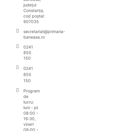
județul
Constanța,
cod poștal:
907035
secretariat@primaria-
baneasa.ro
0241
850
150
0241
850
150
Program
de
lucru:
luni - joi
08:00 -
16:30,
vineri
08:00 -