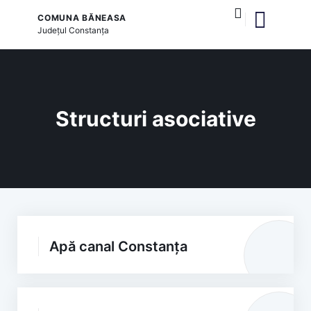
COMUNA BĂNEASA
Județul
Constanța
și serviciile publice
Structuri asociative
Apă canal Constanța