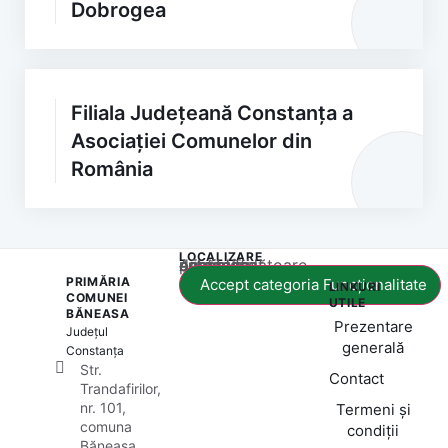
Dobrogea
Filiala Județeană Constanța a
Asociației Comunelor din
România
LOCALIZARE
Acest conținut este blocat până când acceptați categoria corespunzătoare de cookie-uri.
PRIMĂRIA
Accept categoria Funcționalitate
LINKURI
COMUNEI
UTILE
BĂNEASA
Prezentare
Județul
generală
Constanța
Str.
Contact
Trandafirilor,
nr. 101,
Termeni și
comuna
condiții
Băneasa,